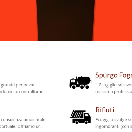
Spurgo Fog
ratuiti per privati,
L Ecogiglio srl lavo
ndominio: controlliamo...
massima professiona
Rifiuti
di consulenza ambientale
Ecogiglio svolge serv
portuale. Offriamo un...
ingombranti (con se