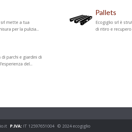
Pallets
o srl mette a tua
Ecogiglio srl è stru
sura per la pulizia...
di ritiro e recupero
i parchi e giardini di
’esperienza del...
o.it
P.IVA:
IT 12597651004
© 2024 ecogiglio